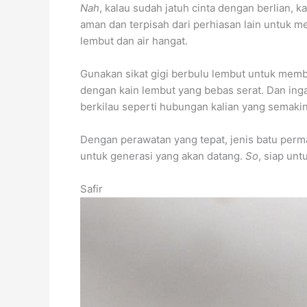
Nah
, kalau sudah jatuh cinta dengan berlian,
aman dan terpisah dari perhiasan lain untuk m
lembut dan air hangat.
Gunakan sikat gigi berbulu lembut untuk memb
dengan kain lembut yang bebas serat. Dan inga
berkilau seperti hubungan kalian yang semaki
Dengan perawatan yang tepat, jenis batu perm
untuk generasi yang akan datang.
So
, siap un
Safir