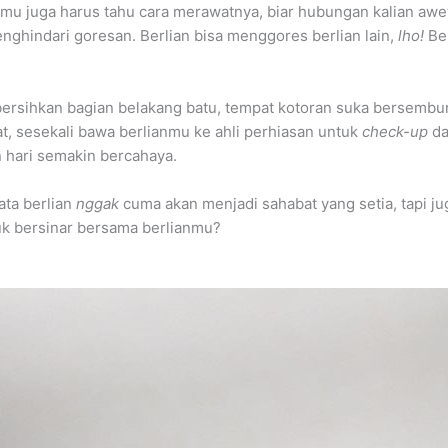
 kamu juga harus tahu cara merawatnya, biar hubungan kalian aw
enghindari goresan. Berlian bisa menggores berlian lain,
lho!
Ber
ersihkan bagian belakang batu, tempat kotoran suka bersembuny
t, sesekali bawa berlianmu ke ahli perhiasan untuk
check-up
da
n hari semakin bercahaya.
ata berlian
nggak
cuma akan menjadi sahabat yang setia, tapi ju
tuk bersinar bersama berlianmu?