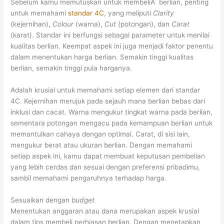
Sebelum kamu memutuskan untuk membeliÂ berlian, penting
untuk memahami
standar 4C
, yang meliputi
Clarity
(kejernihan),
Colour
(warna),
Cut
(potongan), dan
Carat
(karat). Standar ini berfungsi sebagai parameter untuk menilai
kualitas berlian. Keempat aspek ini juga menjadi faktor penentu
dalam menentukan harga berlian. Semakin tinggi kualitas
berlian, semakin tinggi pula harganya.
Adalah krusial untuk memahami setiap elemen dari standar
4C. Kejernihan merujuk pada sejauh mana berlian bebas dari
inklusi dan cacat. Warna mengukur tingkat warna pada berlian,
sementara potongan mengacu pada kemampuan berlian untuk
memantulkan cahaya dengan optimal. Carat, di sisi lain,
mengukur berat atau ukuran berlian. Dengan memahami
setiap aspek ini, kamu dapat membuat keputusan pembelian
yang lebih cerdas dan sesuai dengan preferensi pribadimu,
sambil memahami pengaruhnya terhadap harga.
Sesuaikan dengan
budget
Menentukan anggaran atau dana merupakan aspek krusial
dalam tips membeli perhiasan berlian. Dengan menetapkan