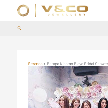
Lewati
ke
konten
Cari
Beranda
Berapa Kisaran Biaya Bridal Showe