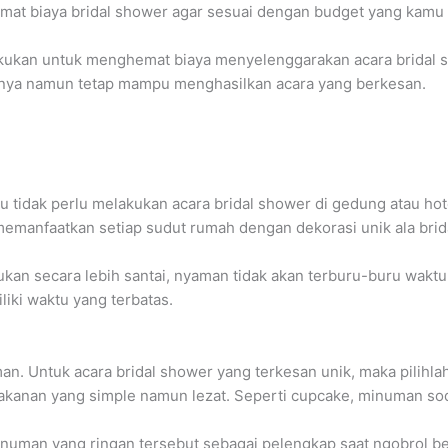
at biaya bridal shower agar sesuai dengan budget yang kamu m
akukan untuk menghemat biaya menyelenggarakan acara bridal sh
nya namun tetap mampu menghasilkan acara yang berkesan.
u tidak perlu melakukan acara bridal shower di gedung atau hot
memanfaatkan setiap sudut rumah dengan dekorasi unik ala brid
akukan secara lebih santai, nyaman tidak akan terburu-buru wakt
liki waktu yang terbatas.
. Untuk acara bridal shower yang terkesan unik, maka pilihla
akanan yang simple namun lezat. Seperti cupcake, minuman sod
numan yang ringan tersebut sebagai pelengkap saat ngobrol b