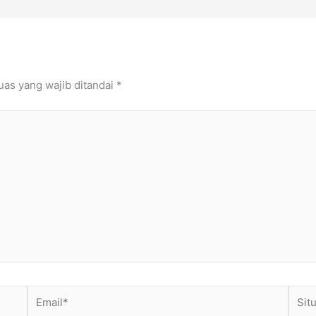
uas yang wajib ditandai
*
Email*
Situs
Web