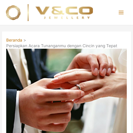
Lewati
ke
konten
Main
Men
Beranda
Persiapkan Acara Tunanganmu dengan Cincin yang Tepat