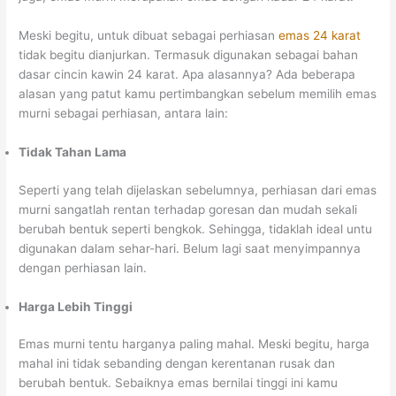
Meski begitu, untuk dibuat sebagai perhiasan
emas 24 karat
tidak begitu dianjurkan. Termasuk digunakan sebagai bahan
dasar cincin kawin 24 karat. Apa alasannya? Ada beberapa
alasan yang patut kamu pertimbangkan sebelum memilih emas
murni sebagai perhiasan, antara lain:
Tidak Tahan Lama
Seperti yang telah dijelaskan sebelumnya, perhiasan dari emas
murni sangatlah rentan terhadap goresan dan mudah sekali
berubah bentuk seperti bengkok. Sehingga, tidaklah ideal untu
digunakan dalam sehar-hari. Belum lagi saat menyimpannya
dengan perhiasan lain.
Harga Lebih Tinggi
Emas murni tentu harganya paling mahal. Meski begitu, harga
mahal ini tidak sebanding dengan kerentanan rusak dan
berubah bentuk. Sebaiknya emas bernilai tinggi ini kamu