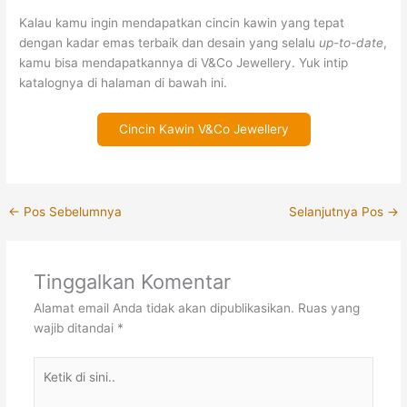
Kalau kamu ingin mendapatkan cincin kawin yang tepat
dengan kadar emas terbaik dan desain yang selalu
up-to-date
,
kamu bisa mendapatkannya di V&Co Jewellery. Yuk intip
katalognya di halaman di bawah ini.
Cincin Kawin V&Co Jewellery
←
Pos Sebelumnya
Selanjutnya Pos
→
Tinggalkan Komentar
Alamat email Anda tidak akan dipublikasikan.
Ruas yang
wajib ditandai
*
Ketik
di
sini..