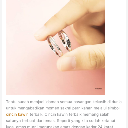
Tentu sudah menjadi idaman semua pasangan kekasih di dunia
untuk mengabadikan momen sakral pernikahan melalui simbol
cincin kawin
terbaik. Cincin kawin terbaik memang salah
satunya terbuat dari emas. Seperti yang kita sudah ketahui
juga, emas murni merupakan emas dengan kadar 24 karat.