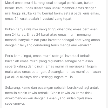
Meski emas murni kurang ideal sebagai perhiasan, bukan
berarti kamu tidak disarankan untuk membeli emas dengan
nilai tinggi ini.Jika kamu berniat berinvestasi pada jenis emas,
emas 24 karat adalah investasi yang tepat.
Bukan hanya nilainya yang tinggi dibanding emas perhiasan
non 24 karat. Emas 24 karat atau emas murni memang
menarik banyak minat para investor sebagai aset yang aman
dengan nilai yang cenderung terus mengalami kenaikan.
Perlu kamu ingat, emas murni sebagai investasi terbaik
bukanlah emas murni yang digunakan sebagai perhiasan
seperti kalung dan cincin. Emas murni ini merupakan logam
mulia atau emas batangan. Sedangkan emas murni perhiasan
jika dijual nilainya tidak setinggi logam mulia.
Sekarang, kamu dan pasangan cobalah berdiskusi lagi untuk
memilih cincin kawin terbaik. Cincin kawin 24 karat tidak
direkomendasikan dengan alasan yang sudah dijelaskan
sebelumnya.