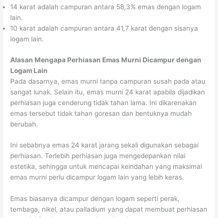
14 karat adalah campuran antara 58,3% emas dengan logam
lain.
10 karat adalah campuran antara 41,7 karat dengan sisanya
logam lain.
Alasan Mengapa Perhiasan Emas Murni Dicampur dengan
Logam Lain
Pada dasarnya, emas murni tanpa campuran susah pada atau
sangat lunak. Selain itu, emas murni 24 karat apabila dijadikan
perhiasan juga cenderung tidak tahan lama. Ini dikarenakan
emas tersebut tidak tahan goresan dan bentuknya mudah
berubah.
Ini sebabnya emas 24 karat jarang sekali digunakan sebagai
perhiasan. Terlebih perhiasan juga mengedepankan nilai
estetika, sehingga untuk mencapai keindahan yang maksimal
emas murni perlu dicampur logam lain yang lebih keras.
Emas biasanya dicampur dengan logam seperti perak,
tembaga, nikel, atau palladium yang dapat membuat perhiasan