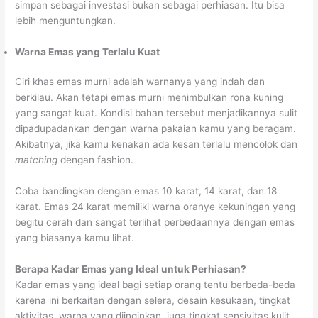
simpan sebagai investasi bukan sebagai perhiasan. Itu bisa
lebih menguntungkan.
Warna Emas yang Terlalu Kuat
Ciri khas emas murni adalah warnanya yang indah dan
berkilau. Akan tetapi emas murni menimbulkan rona kuning
yang sangat kuat. Kondisi bahan tersebut menjadikannya sulit
dipadupadankan dengan warna pakaian kamu yang beragam.
Akibatnya, jika kamu kenakan ada kesan terlalu mencolok dan
matching
dengan fashion.
Coba bandingkan dengan emas 10 karat, 14 karat, dan 18
karat. Emas 24 karat memiliki warna oranye kekuningan yang
begitu cerah dan sangat terlihat perbedaannya dengan emas
yang biasanya kamu lihat.
Berapa Kadar Emas yang Ideal untuk Perhiasan?
Kadar emas yang ideal bagi setiap orang tentu berbeda-beda
karena ini berkaitan dengan selera, desain kesukaan, tingkat
aktivitas, warna yang diinginkan, juga tingkat sensivitas kulit