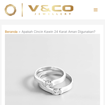
Lewati
ke
konten
Main
Men
Beranda
Apakah Cincin Kawin 24 Karat Aman Digunakan?