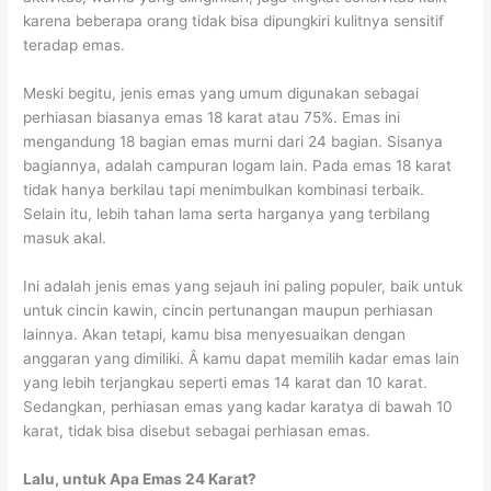
karena beberapa orang tidak bisa dipungkiri kulitnya sensitif
teradap emas.
Meski begitu, jenis emas yang umum digunakan sebagai
perhiasan biasanya emas 18 karat atau 75%. Emas ini
mengandung 18 bagian emas murni dari 24 bagian. Sisanya
bagiannya, adalah campuran logam lain. Pada emas 18 karat
tidak hanya berkilau tapi menimbulkan kombinasi terbaik.
Selain itu, lebih tahan lama serta harganya yang terbilang
masuk akal.
Ini adalah jenis emas yang sejauh ini paling populer, baik untuk
untuk cincin kawin, cincin pertunangan maupun perhiasan
lainnya. Akan tetapi, kamu bisa menyesuaikan dengan
anggaran yang dimiliki. Â kamu dapat memilih kadar emas lain
yang lebih terjangkau seperti emas 14 karat dan 10 karat.
Sedangkan, perhiasan emas yang kadar karatya di bawah 10
karat, tidak bisa disebut sebagai perhiasan emas.
Lalu, untuk Apa Emas 24 Karat?