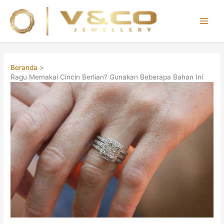
Lewati
ke
konten
Main
Men
Beranda
Ragu Memakai Cincin Berlian? Gunakan Beberapa Bahan Ini