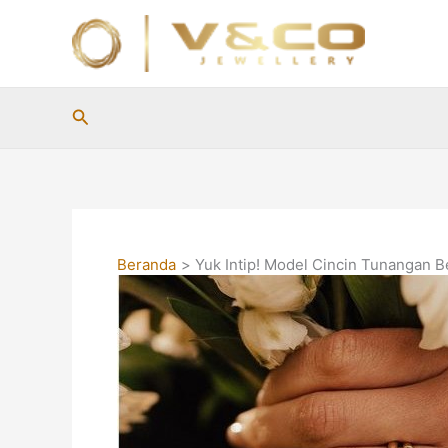
Lewati
ke
konten
Cari
Beranda
Yuk Intip! Model Cincin Tunangan B