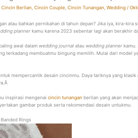
/
Cincin Berlian
,
Cincin Couple
,
Cincin Tunangan
,
Wedding
/
Okt
 atau bahkan pernikahan di tahun depan? Jika iya, kira-kira
dding planner
kamu karena 2023 sebentar lagi akan berakhir d
paling awal dalam
wedding journal
atau
wedding planner
kamu. 
ang terkadang membuatmu bingung memilih. Mulai dari model ya
 untuk mempercantik desain cincinmu. Daya tariknya yang klasik 
ya.Â
mu inspirasi mengenai
cincin tunangan
berlian yang akan menjad
nyertakan gambar produk serta rekomendasi desain untukmu.
-Banded Rings