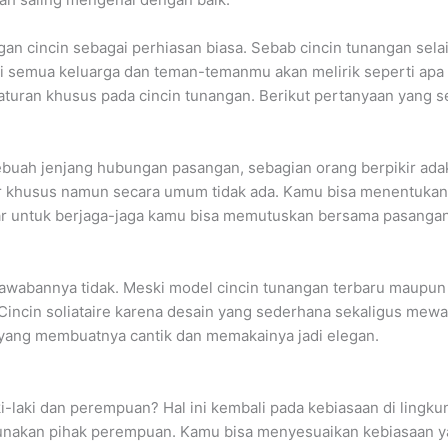
an cincin sebagai perhiasan biasa. Sebab cincin tunangan sela
ti semua keluarga dan teman-temanmu akan melirik seperti apa 
turan khusus pada cincin tunangan. Berikut pertanyaan yang ser
buah jenjang hubungan pasangan, sebagian orang berpikir adak
r khusus namun secara umum tidak ada. Kamu bisa menentukan
ar untuk berjaga-jaga kamu bisa memutuskan bersama pasangan 
awabannya tidak. Meski model cincin tunangan terbaru maupun m
Cincin soliataire karena desain yang sederhana sekaligus mewa
 yang membuatnya cantik dan memakainya jadi elegan.
ki-laki dan perempuan? Hal ini kembali pada kebiasaan di lingk
nakan pihak perempuan. Kamu bisa menyesuaikan kebiasaan ya