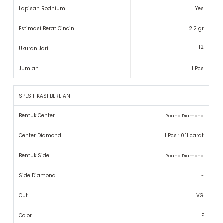
Lapisan Rodhium
Yes
Estimasi Berat Cincin
2.2 gr
12
Ukuran Jari
Jumlah
1 Pcs
SPESIFIKASI BERLIAN
Bentuk Center
Round Diamond
Center Diamond
1 Pcs : 0.11 carat
Bentuk Side
Round Diamond
Side Diamond
-
Cut
VG
Color
F