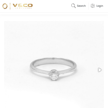
Search
Login