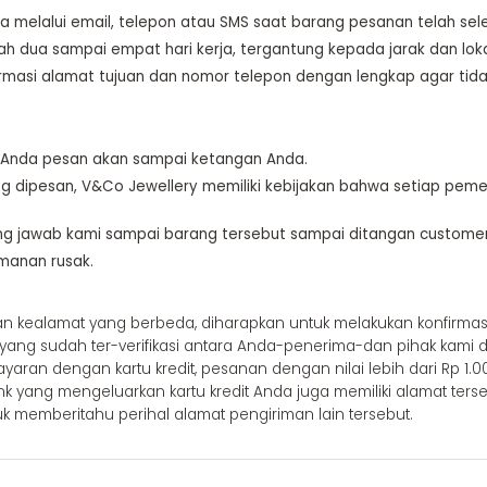
elalui email, telepon atau SMS saat barang pesanan telah selesa
 dua sampai empat hari kerja, tergantung kepada jarak dan loka
masi alamat tujuan dan nomor telepon dengan lengkap agar tida
 Anda pesan akan sampai ketangan Anda.
ng dipesan, V&Co Jewellery memiliki kebijakan bahwa setiap pe
g jawab kami sampai barang tersebut sampai ditangan customer
manan rusak.
an kealamat yang berbeda, diharapkan untuk melakukan konfirma
a yang sudah ter-verifikasi antara Anda-penerima-dan pihak kami d
n dengan kartu kredit, pesanan dengan nilai lebih dari Rp 1.00
ank yang mengeluarkan kartu kredit Anda juga memiliki alamat ter
uk memberitahu perihal alamat pengiriman lain tersebut.