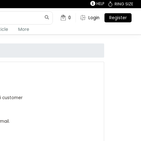
HELP
RING SIZE
0
Login
Register
ticle
More
i customer
mail.