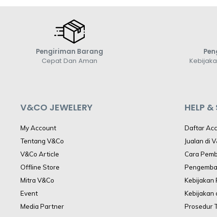
Pengiriman Barang
Pen
Cepat Dan Aman
Kebijak
V&CO JEWELERY
HELP &
My Account
Daftar Ac
Tentang V&Co
Jualan di 
V&Co Article
Cara Pem
Offline Store
Pengemba
Mitra V&Co
Kebijakan
Event
Kebijakan 
Media Partner
Prosedur 