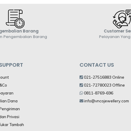
gembalian Barang
Customer Se
an Pengembalian Barang
Pelayanan Yan
 SUPPORT
CONTACT US
count
021-27516883 Online
V&Co
021-72780023 Offline
bayaran
0811-8769-696
lian Dana
info@vncojewellery.com
 Pengiriman
dan Privasi
Tukar Tambah