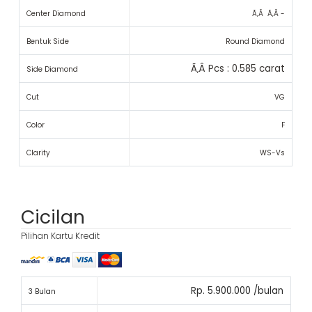
Center Diamond
Ã‚Â Ã‚Â -
Bentuk Side
Round Diamond
Ã‚Â Pcs : 0.585 carat
Side Diamond
Cut
VG
Color
F
Clarity
WS-Vs
Cicilan
Pilihan Kartu Kredit
Rp. 5.900.000 /bulan
3 Bulan