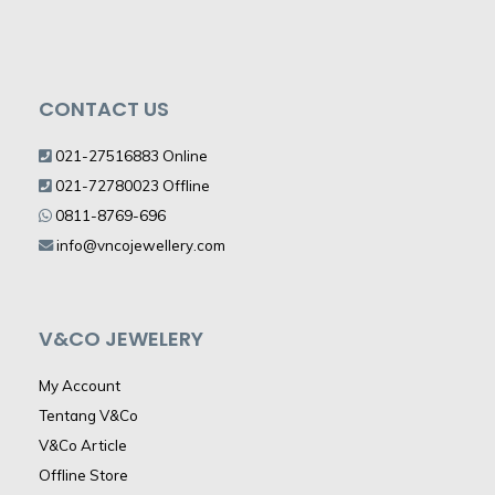
CONTACT US
021-27516883 Online
021-72780023 Offline
0811-8769-696
info@vncojewellery.com
V&CO JEWELERY
My Account
Tentang V&Co
V&Co Article
Offline Store