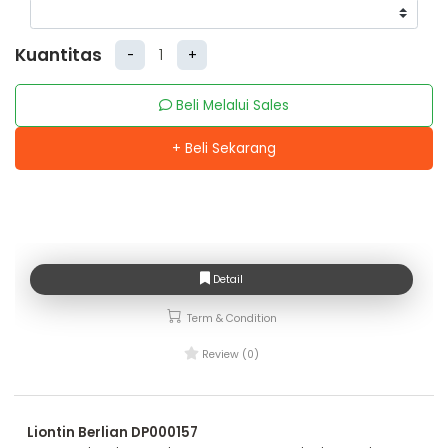
Kuantitas
-
+
Beli Melalui Sales
+ Beli Sekarang
Detail
Term & Condition
Review (0)
Liontin Berlian DP000157