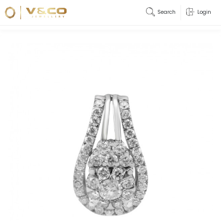
Search
Login