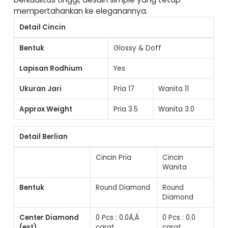
mempertahankan ke eleganannya.
Detail Cincin
Bentuk
Glossy & Doff
Lapisan Rodhium
Yes
Ukuran Jari
Pria
17
Wanita
11
Approx Weight
Pria
3.5
Wanita
3.0
Detail Berlian
Cincin Pria
Cincin
Wanita
Bentuk
Round Diamond
Round
Diamond
Center Diamond
0 Pcs : 0.0Ã‚Â
0 Pcs : 0.0
(est)
carat
carat