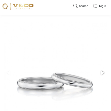
Search
Login