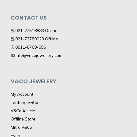
CONTACT US
021-27516883 Online
021-72780023 Offline
0811-8769-696
info@vncojewellery.com
V&CO JEWELERY
My Account
Tentang V&Co
V&Co Article
Offline Store
Mitra V&Co
Event