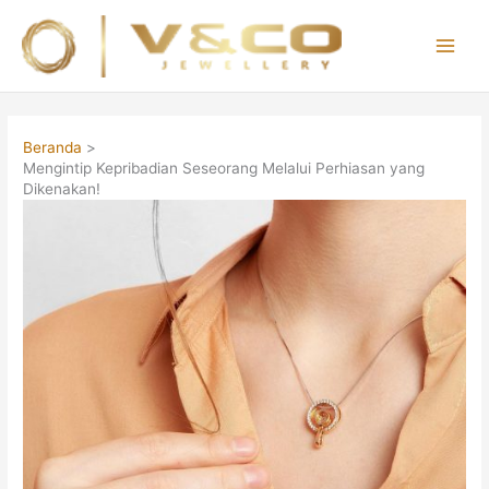
Lewati
ke
konten
Main
Men
Beranda
Mengintip Kepribadian Seseorang Melalui Perhiasan yang
Dikenakan!