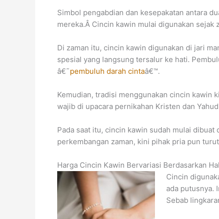
Simbol pengabdian dan kesepakatan antara dua 
mereka.Â Cincin kawin mulai digunakan sejak 
Di zaman itu, cincin kawin digunakan di jari 
spesial yang langsung tersalur ke hati. Pembu
â€˜
pembuluh darah cinta
â€™.
Kemudian, tradisi menggunakan cincin kawin 
wajib di upacara pernikahan Kristen dan Yahudi
Pada saat itu, cincin kawin sudah mulai dibua
perkembangan zaman, kini pihak pria pun turut m
Harga Cincin Kawin Bervariasi Berdasarkan Hal
Cincin digunak
ada putusnya. 
Sebab lingkaran