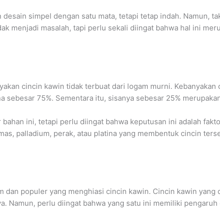
esain simpel dengan satu mata, tetapi tetap indah. Namun, tak 
dak menjadi masalah, tapi perlu sekali diingat bahwa hal ini m
an cincin kawin tidak terbuat dari logam murni. Kebanyakan ci
tina sebesar 75%. Sementara itu, sisanya sebesar 25% merupak
bahan ini, tetapi perlu diingat bahwa keputusan ini adalah fak
mas, palladium, perak, atau platina yang membentuk cincin ter
m dan populer yang menghiasi cincin kawin. Cincin kawin yang di
nya. Namun, perlu diingat bahwa yang satu ini memiliki pengar