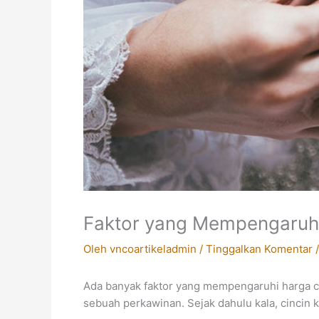
Faktor yang Mempengaruhi
Oleh
vncoartikeladmin
/
Tinggalkan Komentar
Ada banyak faktor yang mempengaruhi harga ci
sebuah perkawinan.
Sejak dahulu kala, cincin