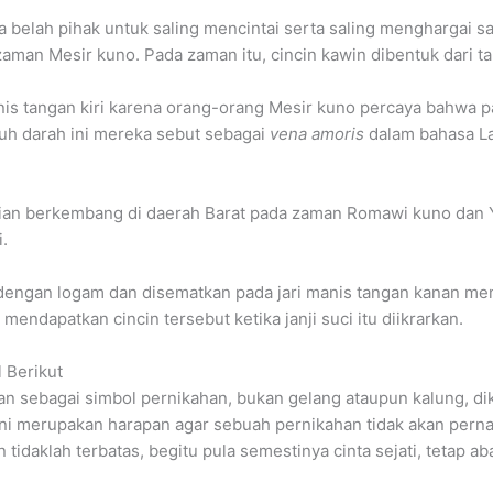
belah pihak untuk saling mencintai serta saling menghargai sat
zaman Mesir kuno. Pada zaman itu, cincin kawin dibentuk dari
manis tangan kiri karena orang-orang Mesir kuno percaya bahwa p
luh darah ini mereka sebut sebagai
vena amoris
dalam bahasa Lat
kian berkembang di daerah Barat pada zaman Romawi kuno dan 
.
t dengan logam dan disematkan pada jari manis tangan kanan m
endapatkan cincin tersebut ketika janji suci itu diikrarkan.
 Berikut
an sebagai simbol pernikahan, bukan gelang ataupun kalung, di
Ini merupakan harapan agar sebuah pernikahan tidak akan perna
 tidaklah terbatas, begitu pula semestinya cinta sejati, tetap a