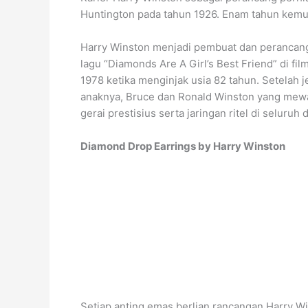
Huntington pada tahun 1926. Enam tahun kemu
Harry Winston menjadi pembuat dan perancang a
lagu “Diamonds Are A Girl’s Best Friend” di f
1978 ketika menginjak usia 82 tahun. Setelah j
anaknya, Bruce dan Ronald Winston yang mewaris
gerai prestisius serta jaringan ritel di seluruh 
Diamond Drop Earrings by Harry Winston
Setiap anting emas berlian rancangan Harry W