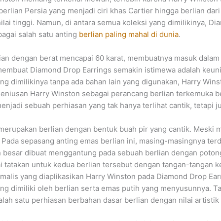
 berlian Persia yang menjadi ciri khas Cartier hingga berlian dar
i tinggi. Namun, di antara semua koleksi yang dimilikinya, Di
agai salah satu anting
berlian paling mahal di dunia
.
rlian dengan berat mencapai 60 karat, membuatnya masuk dalam 
 membuat Diamond Drop Earrings semakin istimewa adalah keuni
yang dimilikinya tanpa ada bahan lain yang digunakan, Harry W
ejeniusan Harry Winston sebagai perancang berlian terkemuka 
jadi sebuah perhiasan yang tak hanya terlihat cantik, tetapi j
 merupakan berlian dengan bentuk buah pir yang cantik. Meski 
. Pada sepasang anting emas berlian ini, masing-masingnya terd
bih besar dibuat menggantung pada sebuah berlian dengan poto
ai tatakan untuk kedua berlian tersebut dengan tangan-tangan 
imalis yang diaplikasikan Harry Winston pada Diamond Drop Earr
imiliki oleh berlian serta emas putih yang menyusunnya. Tak h
ah satu perhiasan berbahan dasar berlian dengan nilai artistik