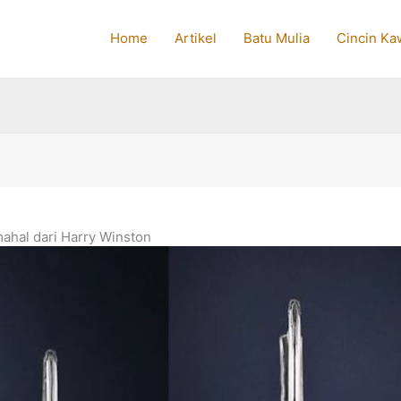
Home
Artikel
Batu Mulia
Cincin Ka
ahal dari Harry Winston