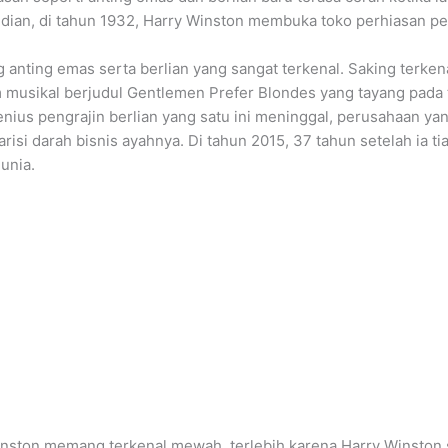
dian, di tahun 1932, Harry Winston membuka toko perhiasan pe
nting emas serta berlian yang sangat terkenal. Saking terkena
ilm musikal berjudul Gentlemen Prefer Blondes yang tayang pada
enius pengrajin berlian yang satu ini meninggal, perusahaan ya
i darah bisnis ayahnya. Di tahun 2015, 37 tahun setelah ia tia
dunia.
inston memang terkenal mewah, terlebih karena Harry Winston 