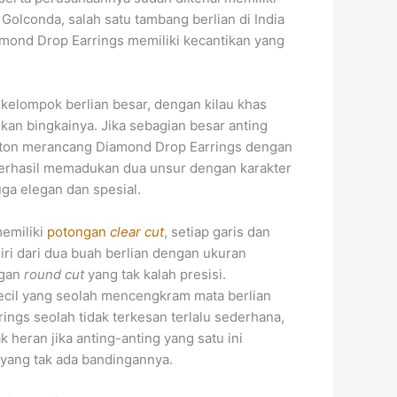
i Golconda, salah satu tambang berlian di India
amond Drop Earrings memiliki kecantikan yang
kelompok berlian besar, dengan kilau khas
kan bingkainya. Jika sebagian besar anting
inston merancang Diamond Drop Earrings dengan
berhasil memadukan dua unsur dengan karakter
uga elegan dan spesial.
memiliki
potongan
clear cut
, setiap garis dan
iri dari dua buah berlian dengan ukuran
ngan
round cut
yang tak kalah presisi.
kecil yang seolah mencengkram mata berlian
ings seolah tidak terkesan terlalu sederhana,
eran jika anting-anting yang satu ini
 yang tak ada bandingannya.