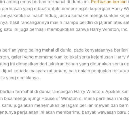
i anting emas berlian termahal di dunia ini.
Perhiasan berlian
i
perhiasan yang dibuat untuk memperingati kepergian Harry Wi
annya ketika ia masih hidup, justru semakin mengukuhkan kej
nya, hasil rancangannya masih mampu berdiri di jajaran atas se
 satu ini juga berhasil membuktikan bahwa Harry Winston, Inc
 berlian yang paling mahal di dunia, pada kenyataannya berlian
nston, galeri yang memamerkan koleksi serta kejeniusan Harry W
nting ini didapatkan dari taksiran bahan yang digunakan serta up
i dijual kepada masyarakat umum, baik dalam penjualan tertutup
asi yang dimilikinya.
 berlian termahal di dunia rancangan Harry Winston. Apakah kam
 bisa mengunjungi House of Winston di mana perhiasan ini dip
 kamu juga akan menemukan beragam berlian mewah dan bernilai
 tentunya perjalanan ini akan memberimu banyak wawasan baru d