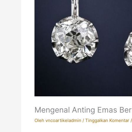
Mengenal Anting Emas Berl
Oleh
vncoartikeladmin
/
Tinggalkan Komentar