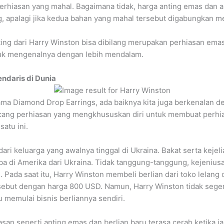
erhiasan yang mahal. Bagaimana tidak, harga anting emas dan an
 apalagi jika kedua bahan yang mahal tersebut digabungkan me
ting dari Harry Winston bisa dibilang merupakan perhiasan emas
untuk mengenalnya dengan lebih mendalam.
ndaris di Dunia
a Diamond Drop Earrings, ada baiknya kita juga berkenalan d
ncang perhiasan yang mengkhususkan diri untuk membuat perh
atu ini.
dari keluarga yang awalnya tinggal di Ukraina. Bakat serta keje
ba di Amerika dari Ukraina. Tidak tanggung-tanggung, kejeniusa
. Pada saat itu, Harry Winston membeli berlian dari toko lelan
rsebut dengan harga 800 USD. Namun, Harry Winston tidak sege
 memulai bisnis berliannya sendiri.
san seperti anting emas dan berlian baru terasa cerah ketika i