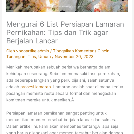
Mengurai 6 List Persiapan Lamaran
Pernikahan: Tips dan Trik agar
Berjalan Lancar
Oleh
vncoartikeladmin
/
Tinggalkan Komentar
/
Cincin
Tunangan
,
Tips
,
Umum
/
November 20, 2023
Menikah merupakan sebuah peristiwa berharga dalam
kehidupan seseorang. Sebelum memasuki fase pernikahan,
ada beberapa langkah yang perlu dijalani, salah satunya
adalah
prosesi lamaran
. Lamaran adalah saat di mana kedua
pasangan meminta restu secara formal dan menegaskan
komitmen mereka untuk menikah.Â
Persiapan lamaran pernikahan sangat penting untuk
memastikan momen tersebut berjalan lancar dan sukses.
Dalam artikel ini, kami akan membahas tentangÂ apa saja
yang harus dilengkapi agar momen tersebut berjalan dengan