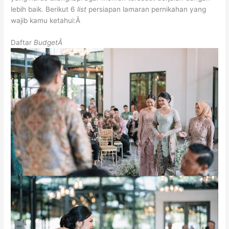
lebih baik.
Berikut 6
list
persiapan lamaran pernikahan yang
wajib kamu ketahui:Â
Daftar
BudgetÂ