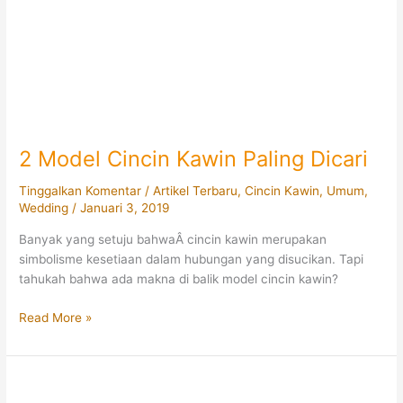
2 Model Cincin Kawin Paling Dicari
Tinggalkan Komentar
/
Artikel Terbaru
,
Cincin Kawin
,
Umum
,
Wedding
/
Januari 3, 2019
Banyak yang setuju bahwaÂ cincin kawin merupakan
simbolisme kesetiaan dalam hubungan yang disucikan. Tapi
tahukah bahwa ada makna di balik model cincin kawin?
2
Read More »
Model
Cincin
Kawin
Paling