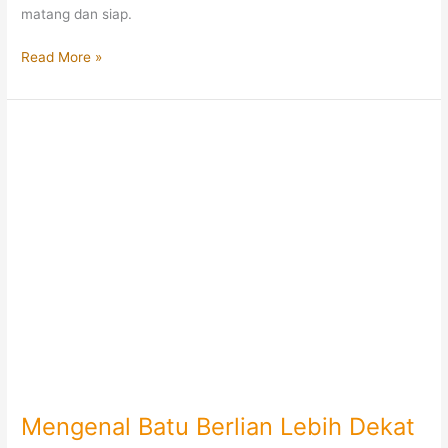
matang dan siap.
Ingin
Read More »
Mengadakan
Pesta
Pernikahan?
Perhatikan
3
Hal
Berikut
ini
Mengenal Batu Berlian Lebih Dekat