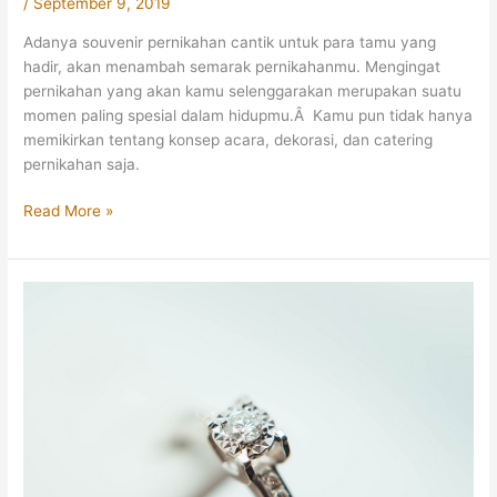
/
September 9, 2019
Adanya souvenir pernikahan cantik untuk para tamu yang
hadir, akan menambah semarak pernikahanmu. Mengingat
pernikahan yang akan kamu selenggarakan merupakan suatu
momen paling spesial dalam hidupmu.Â Kamu pun tidak hanya
memikirkan tentang konsep acara, dekorasi, dan catering
pernikahan saja.
6
Read More »
Inspirasi
Souvenir
Pernikahan
Cantik
dari
Artis
Indonesia