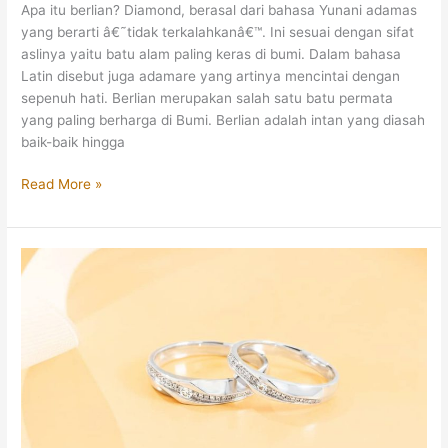
Apa itu berlian? Diamond, berasal dari bahasa Yunani adamas
yang berarti â€˜tidak terkalahkanâ€™. Ini sesuai dengan sifat
aslinya yaitu batu alam paling keras di bumi. Dalam bahasa
Latin disebut juga adamare yang artinya mencintai dengan
sepenuh hati. Berlian merupakan salah satu batu permata
yang paling berharga di Bumi. Berlian adalah intan yang diasah
baik-baik hingga
Keunggulan
Read More »
Berlian
dengan
Perhiasan
Lain