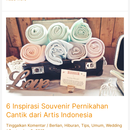
Kejutan
untuk
Pasanganmu
dengan
Membelikan
Cincin
Berlian
Couple!
6 Inspirasi Souvenir Pernikahan
Cantik dari Artis Indonesia
Tinggalkan Komentar
/
Berlian
,
Hiburan
,
Tips
,
Umum
,
Wedding