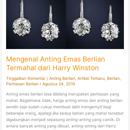
Dunia
Mengenal Anting Emas Berlian
Termahal dari Harry Winston
Tinggalkan Komentar
/
Anting Berlian
,
Artikel Terbaru
,
Berlian
,
Perhiasan Berlian
/
Agustus 24, 2019
Anting emas berlian bisa dibilang merupakan perhiasan yang
mahal. Bagaimana tidak, harga anting emas dan anting berlian
sendiri saja sudah cukup membuat dahi mengernyit bagi
beberapa orang, apalagi jika kedua bahan yang mahal tersebut
digabungkan menjadi sepasang anting-anting yang cantik. Di
antara banyak anting yang dibuat, anting-anting dari Harry