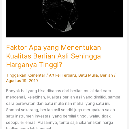
Faktor Apa yang Menentukan
Kualitas Berlian Asli Sehingga
Harganya Tinggi?
Tinggalkan Komentar
/
Artikel Terbaru
,
Batu Mulia
,
Berlian
/
Agustus 19, 2019
Banyak hal yang bisa dibahas dari berlian mulai dari cara
mengenali, kelebihan, kualitas berlian asli yang dimiliki, sampai
cara perawatan dari batu mulia nan mahal yang satu ini.
Sampai sekarang, berlian asli sendiri juga merupakan salah
satu instrumen investasi yang bernilai tinggi, walau tidak
sepopuler emas. Alasannya, tentu saja dikarenakan harga
berlian yang lebih mahal