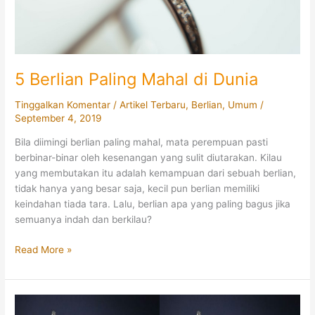
5 Berlian Paling Mahal di Dunia
Tinggalkan Komentar
/
Artikel Terbaru
,
Berlian
,
Umum
/
September 4, 2019
Bila diimingi berlian paling mahal, mata perempuan pasti
berbinar-binar oleh kesenangan yang sulit diutarakan. Kilau
yang membutakan itu adalah kemampuan dari sebuah berlian,
tidak hanya yang besar saja, kecil pun berlian memiliki
keindahan tiada tara. Lalu, berlian apa yang paling bagus jika
semuanya indah dan berkilau?
5
Read More »
Berlian
Paling
Mahal
di