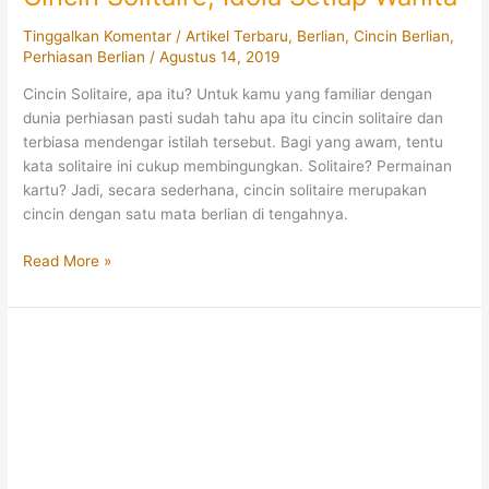
Tinggalkan Komentar
/
Artikel Terbaru
,
Berlian
,
Cincin Berlian
,
Perhiasan Berlian
/
Agustus 14, 2019
Cincin Solitaire, apa itu? Untuk kamu yang familiar dengan
dunia perhiasan pasti sudah tahu apa itu cincin solitaire dan
terbiasa mendengar istilah tersebut. Bagi yang awam, tentu
kata solitaire ini cukup membingungkan. Solitaire? Permainan
kartu? Jadi, secara sederhana, cincin solitaire merupakan
cincin dengan satu mata berlian di tengahnya.
Kilau
Read More »
Elegan
yang
Tiada
Duanya:
Cincin
Solitaire,
Idola
Setiap
Wanita